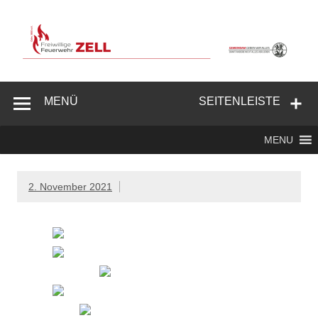
Zum
Inhalt
springen
Freiwillige
Feuerwehr
MENÜ
SEITENLEISTE
Zell/Odw.
MENU
2. November 2021