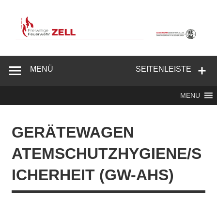
Zum
Inhalt
springen
Freiwillige
Feuerwehr
MENÜ
SEITENLEISTE
Zell/Odw.
MENU
GERÄTEWAGEN
ATEMSCHUTZHYGIENE/S
ICHERHEIT (GW-AHS)