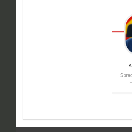
K
Sprec
E