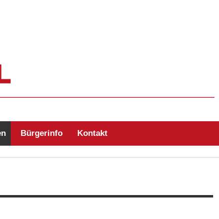
ehr Zell/Odw.
en
Bürgerinfo
Kontakt