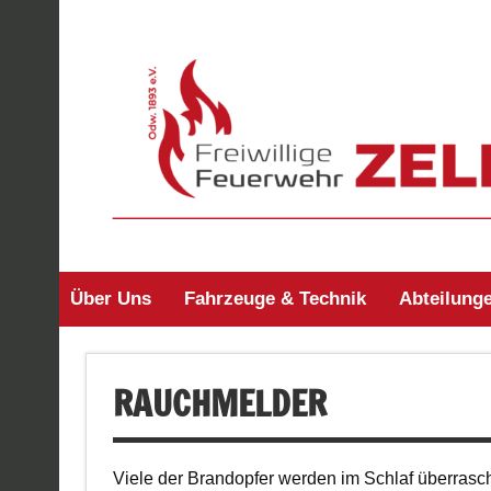
Zum
Inhalt
springen
Freiwillige Feuerweh
Über Uns
Fahrzeuge & Technik
Abteilung
RAUCHMELDER
Viele der Brandopfer werden im Schlaf überrasch