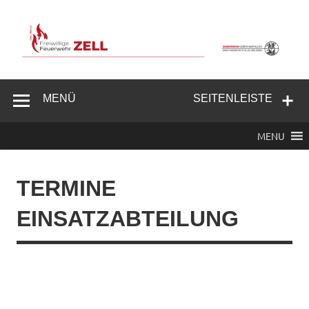
Zum
Inhalt
springen
Freiwillige
Feuerwehr
MENÜ
SEITENLEISTE
Zell/Odw.
MENU
TERMINE
EINSATZABTEILUNG