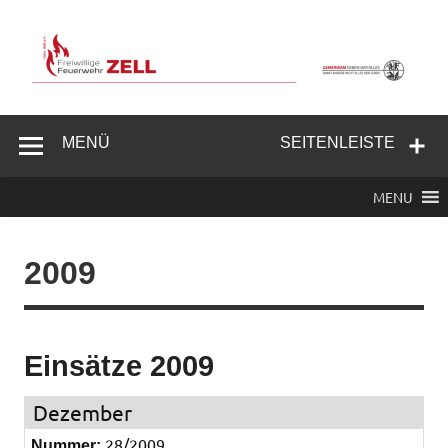
Zum
Inhalt
springen
Freiwillige
Feuerwehr
MENÜ
SEITENLEISTE
Zell/Odw.
MENU
2009
Einsätze 2009
Dezember
28/2009
Nummer: