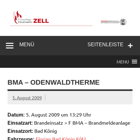
Zum
Inhalt
springen
Freiwillige
Feuerwehr
MENÜ
SEITENLEISTE
Zell/Odw.
MENU
BMA – ODENWALDTHERME
5. August 2009
5. August 2009 um 13:29 Uhr
Datum:
Brandeinsatz > F BMA – Brandmeldeanlage
Einsatzart:
Bad König
Einsatzort:
Florian Bad König 8/42
Fahrzeuge: