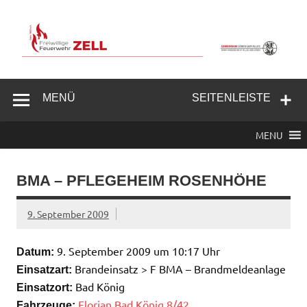
Zum
Inhalt
springen
Freiwillige
Feuerwehr
MENÜ
SEITENLEISTE
Zell/Odw.
MENU
BMA – PFLEGEHEIM ROSENHÖHE
9. September 2009
9. September 2009 um 10:17 Uhr
Datum:
Brandeinsatz > F BMA – Brandmeldeanlage
Einsatzart:
Bad König
Einsatzort:
Florian Bad König 8/42
Fahrzeuge: