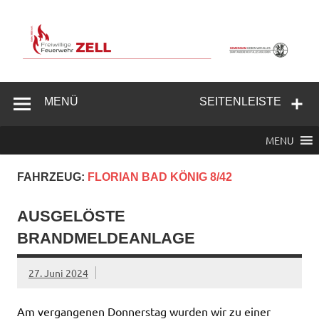
Zum
Inhalt
springen
Freiwillige
Feuerwehr
MENÜ
SEITENLEISTE
Zell/Odw.
MENU
FAHRZEUG:
FLORIAN BAD KÖNIG 8/42
AUSGELÖSTE
BRANDMELDEANLAGE
27. Juni 2024
Am vergangenen Donnerstag wurden wir zu einer