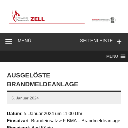
Zum
Inhalt
springen
Freiwillige
Feuerwehr
MENÜ
SEITENLEISTE
Zell/Odw.
MENU
AUSGELÖSTE
BRANDMELDEANLAGE
5. Januar 2024
Datum:
5. Januar 2024 um 11:00 Uhr
Einsatzart:
Brandeinsatz > F BMA – Brandmeldeanlage
Einsatzort:
Bad König