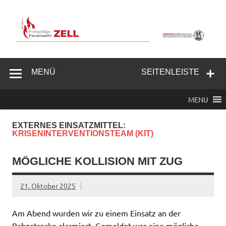
Zum
Inhalt
springen
Freiwillige
Feuerwehr
MENÜ
SEITENLEISTE
Zell/Odw.
MENU
EXTERNES EINSATZMITTEL:
KRISENINTERVENTIONSTEAM (KIT)
MÖGLICHE KOLLISION MIT ZUG
21. Oktober 2025
Am Abend wurden wir zu einem Einsatz an der
Bahnstrecke alarmiert. Gemeldet war eine mögliche