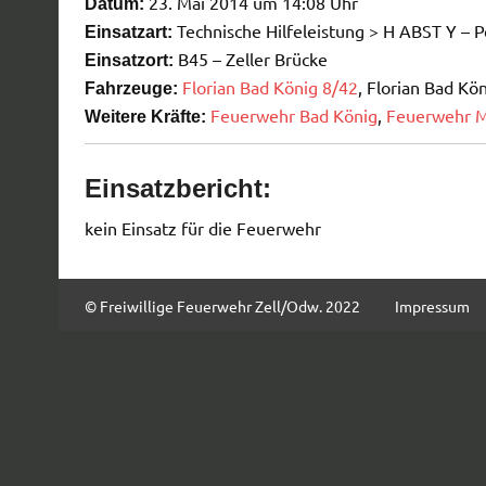
23. Mai 2014 um 14:08 Uhr
Datum:
Technische Hilfeleistung > H ABST Y – P
Einsatzart:
B45 – Zeller Brücke
Einsatzort:
Florian Bad König 8/42
, Florian Bad Kö
Fahrzeuge:
Feuerwehr Bad König
,
Feuerwehr M
Weitere Kräfte:
Einsatzbericht:
kein Einsatz für die Feuerwehr
© Freiwillige Feuerwehr Zell/Odw. 2022
Impressum