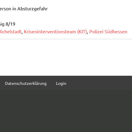
erson in Absturzgefahr
nig 8/19
ichelstadt
,
Kriseninterventionsteam (KIT)
,
Polizei Südhessen
Datenschutzerklärung
Login