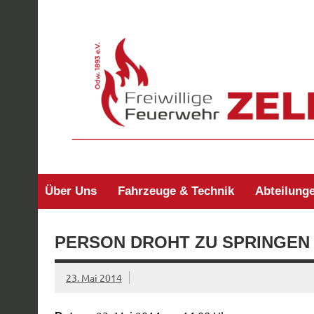
Zum
Inhalt
springen
Freiwillige Feuerw
Über Uns
Fahrzeuge & Technik
Abteilung
PERSON DROHT ZU SPRINGEN
23. Mai 2014