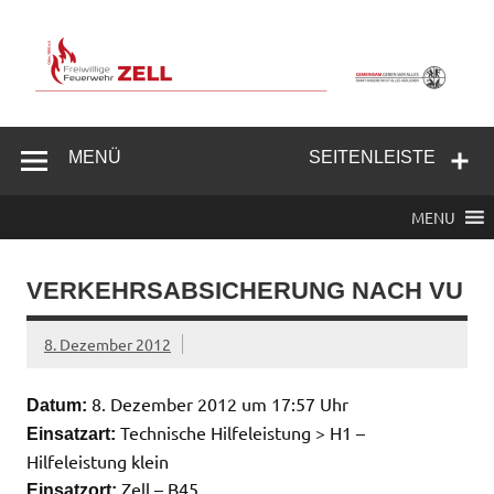
Zum
Inhalt
springen
Freiwillige
Feuerwehr
MENÜ
SEITENLEISTE
Zell/Odw.
MENU
VERKEHRSABSICHERUNG NACH VU
8. Dezember 2012
8. Dezember 2012 um 17:57 Uhr
Datum:
Technische Hilfeleistung > H1 –
Einsatzart:
Hilfeleistung klein
Zell – B45
Einsatzort: