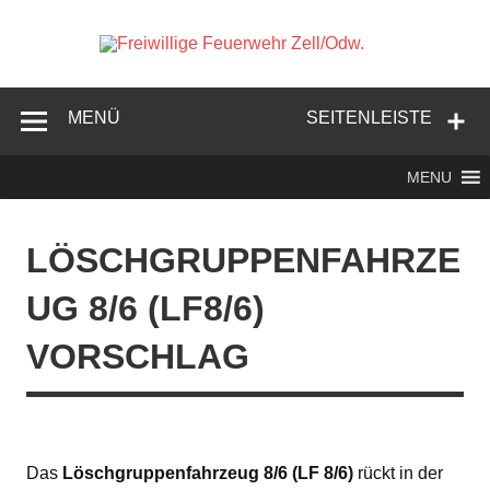
Zum
Inhalt
springen
Freiwi
Feuer
Zell/
MENÜ
SEITENLEISTE
MENU
LÖSCHGRUPPENFAHRZE
UG 8/6 (LF8/6)
VORSCHLAG
Das
Löschgruppenfahrzeug 8/6 (LF 8/6)
rückt in der