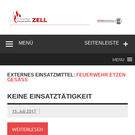
Zum
Inhalt
springen
Freiwillige
Feuerwehr
MENÜ
SEITENLEISTE
Zell/Odw.
MENU
EXTERNES EINSATZMITTEL:
FEUERWEHR ETZEN
GESÄSS
KEINE EINSATZTÄTIGKEIT
15. Juli 2017
WEITERLESEN