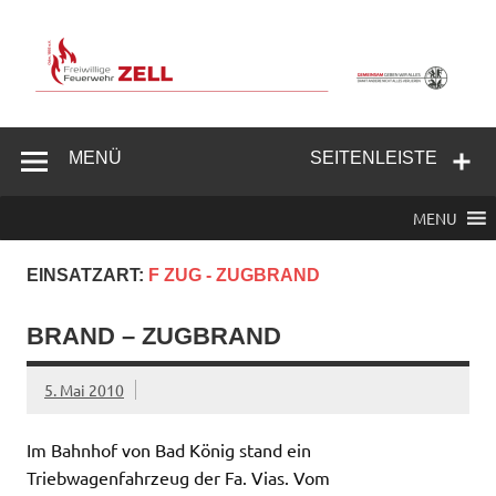
Zum
Inhalt
springen
Freiwillige
Feuerwehr
MENÜ
SEITENLEISTE
Zell/Odw.
MENU
EINSATZART:
F ZUG - ZUGBRAND
BRAND – ZUGBRAND
5. Mai 2010
Im Bahnhof von Bad König stand ein
Triebwagenfahrzeug der Fa. Vias. Vom