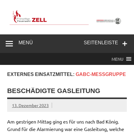
Zum
Inhalt
springen
Freiwillige
Feuerwehr
MENÜ
SEITENLEISTE
Zell/Odw.
MENU
EXTERNES EINSATZMITTEL:
GABC-MESSGRUPPE
BESCHÄDIGTE GASLEITUNG
13. Dezember 2023
Am gestrigen Mittag ging es für uns nach Bad König.
Grund für die Alarmierung war eine Gasleitung, welche