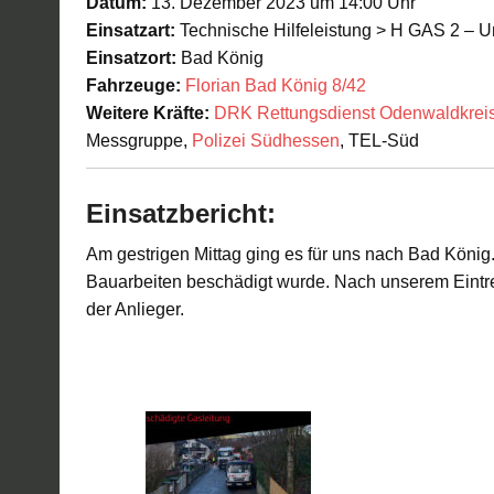
Datum:
13. Dezember 2023 um 14:00 Uhr
Einsatzart:
Technische Hilfeleistung > H GAS 2 – U
Einsatzort:
Bad König
Fahrzeuge:
Florian Bad König 8/42
Weitere Kräfte:
DRK Rettungsdienst Odenwaldkrei
Messgruppe,
Polizei Südhessen
, TEL-Süd
Einsatzbericht:
Am gestrigen Mittag ging es für uns nach Bad König.
Bauarbeiten beschädigt wurde. Nach unserem Eintreff
der Anlieger.