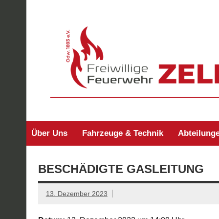
Zum
Inhalt
springen
Freiwillige Feuerw
Über Uns
Fahrzeuge & Technik
Abteilung
BESCHÄDIGTE GASLEITUNG
13. Dezember 2023