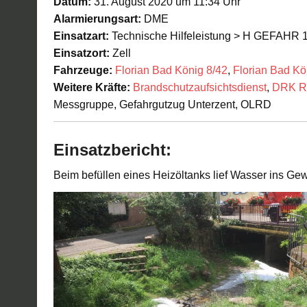
Datum:
31. August 2020 um 11:34 Uhr
Alarmierungsart:
DME
Einsatzart:
Technische Hilfeleistung > H GEFAHR 1 
Einsatzort:
Zell
Fahrzeuge:
Florian Bad König 8/42
,
Florian Bad Kö
Weitere Kräfte:
Brandschutzaufsichtsdienst
,
DRK Re
Messgruppe, Gefahrgutzug Unterzent, OLRD
Einsatzbericht:
Beim befüllen eines Heizöltanks lief Wasser ins Ge