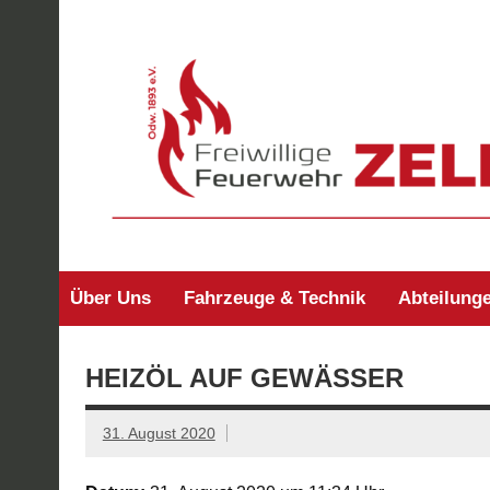
Zum
Inhalt
springen
Freiwillige Feuerw
Über Uns
Fahrzeuge & Technik
Abteilung
HEIZÖL AUF GEWÄSSER
31. August 2020