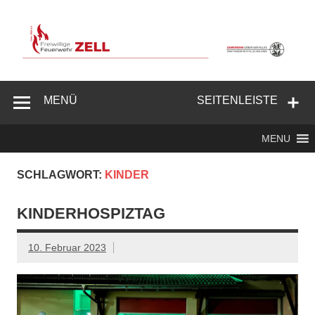
Zum
Inhalt
springen
Freiwillige
Feuerwehr
MENÜ
SEITENLEISTE
Zell/Odw.
MENU
SCHLAGWORT:
KINDER
KINDERHOSPIZTAG
10. Februar 2023