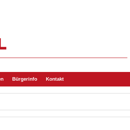
ehr Zell/Odw.
en
Bürgerinfo
Kontakt