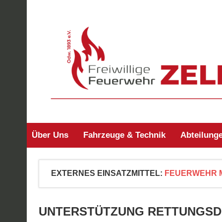
Zum
Inhalt
springen
Freiwillige Feuerw
Über Uns
Fahrzeuge & Technik
Abteilung
EXTERNES EINSATZMITTEL:
FEUERWEHR 
UNTERSTÜTZUNG RETTUNGSD