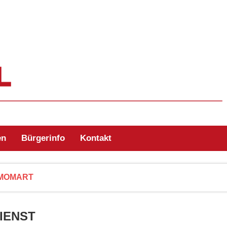
ehr Zell/Odw.
en
Bürgerinfo
Kontakt
MOMART
IENST