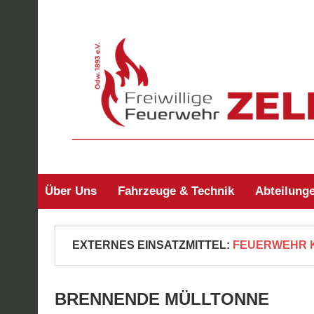
Zum
Inhalt
springen
Freiwillige Feuerw
Über Uns
Fahrzeuge & Technik
Abteilung
EXTERNES EINSATZMITTEL:
FEUERWEHR 
BRENNENDE MÜLLTONNE