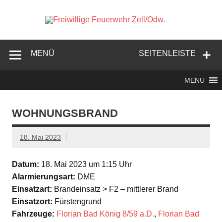
Zum
Inhalt
springen
Freiwi
Feuer
Zell/
MENÜ
SEITENLEISTE
MENU
WOHNUNGSBRAND
18. Mai 2023
Datum:
18. Mai 2023 um 1:15 Uhr
Alarmierungsart:
DME
Einsatzart:
Brandeinsatz > F2 – mittlerer Brand
Einsatzort:
Fürstengrund
Fahrzeuge:
Florian Bad König 8/59 a.D.
,
Florian Bad