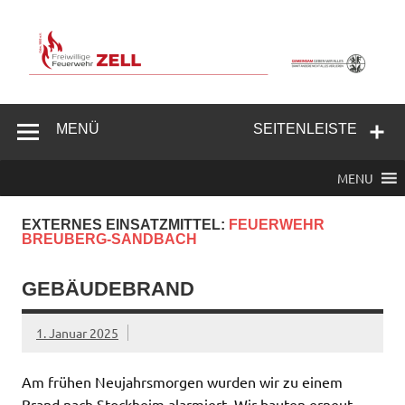
Zum
Inhalt
springen
Freiwillige
Feuerwehr
MENÜ
SEITENLEISTE
Zell/Odw.
MENU
EXTERNES EINSATZMITTEL:
FEUERWEHR
BREUBERG-SANDBACH
GEBÄUDEBRAND
1. Januar 2025
Am frühen Neujahrsmorgen wurden wir zu einem
Brand nach Stockheim alarmiert. Wir bauten erneut