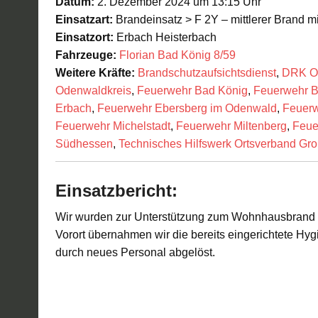
Datum:
2. Dezember 2024 um 13:15 Uhr
Einsatzart:
Brandeinsatz > F 2Y – mittlerer Brand m
Einsatzort:
Erbach Heisterbach
Fahrzeuge:
Florian Bad König 8/59
Weitere Kräfte:
Brandschutzaufsichtsdienst
,
DRK OV
Odenwaldkreis
,
Feuerwehr Bad König
,
Feuerwehr B
Erbach
,
Feuerwehr Ebersberg im Odenwald
,
Feuerw
Feuerwehr Michelstadt
,
Feuerwehr Miltenberg
,
Feue
Südhessen
,
Technisches Hilfswerk Ortsverband Gr
Einsatzbericht:
Wir wurden zur Unterstützung zum Wohnhausbrand n
Vorort übernahmen wir die bereits eingerichtete Hy
durch neues Personal abgelöst.