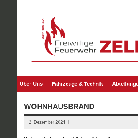
Zum
Inhalt
springen
Freiwillige Feuerw
Über Uns
Fahrzeuge & Technik
Abteilung
WOHNHAUSBRAND
2. Dezember 2024