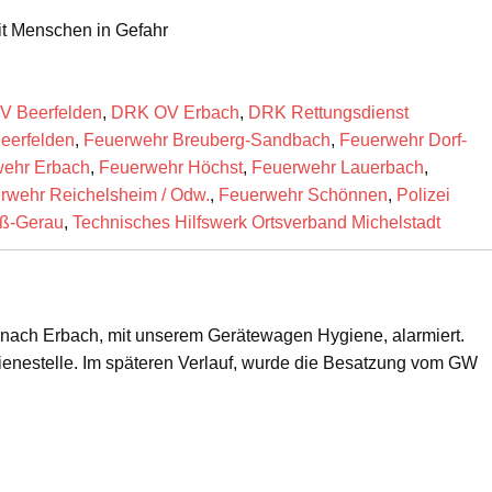
it Menschen in Gefahr
 Beerfelden
,
DRK OV Erbach
,
DRK Rettungsdienst
eerfelden
,
Feuerwehr Breuberg-Sandbach
,
Feuerwehr Dorf-
ehr Erbach
,
Feuerwehr Höchst
,
Feuerwehr Lauerbach
,
rwehr Reichelsheim / Odw.
,
Feuerwehr Schönnen
,
Polizei
oß-Gerau
,
Technisches Hilfswerk Ortsverband Michelstadt
ach Erbach, mit unserem Gerätewagen Hygiene, alarmiert.
gienestelle. Im späteren Verlauf, wurde die Besatzung vom GW