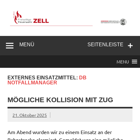
Zum
Inhalt
springen
Freiwillige
Feuerwehr
MENÜ
SEITENLEISTE
Zell/Odw.
MENU
EXTERNES EINSATZMITTEL:
DB
NOTFALLMANAGER
MÖGLICHE KOLLISION MIT ZUG
21. Oktober 2025
Am Abend wurden wir zu einem Einsatz an der
Bahnstrecke alarmiert. Gemeldet war eine mögliche