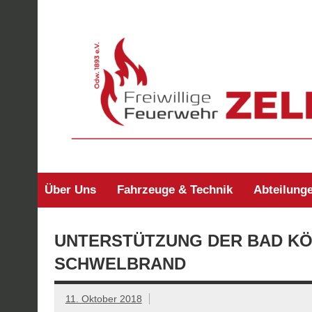
Zum
Inhalt
springen
Freiwillige Feuerw
Über Uns
Fahrzeuge & Technik
Abteilung
UNTERSTÜTZUNG DER BAD KÖ
SCHWELBRAND
11. Oktober 2018