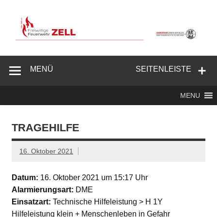
Zum
Inhalt
springen
Freiwillige
Feuerwehr
MENÜ
SEITENLEISTE
Zell/Odw.
MENU
TRAGEHILFE
16. Oktober 2021
Datum:
16. Oktober 2021 um 15:17 Uhr
Alarmierungsart:
DME
Einsatzart:
Technische Hilfeleistung > H 1Y
Hilfeleistung klein + Menschenleben in Gefahr