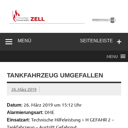
Zum
Inhalt
springen
Freiwillige
Feuerwehr
MENÜ
SEITENLEISTE
Zell/Odw.
MENU
TANKFAHRZEUG UMGEFALLEN
26. März 2019
26. März 2019 um 15:12 Uhr
Datum:
DME
Alarmierungsart:
Technische Hilfeleistung > H GEFAHR 2 –
Einsatzart:
Tankfahrzeug – Austritt Gefahrgut