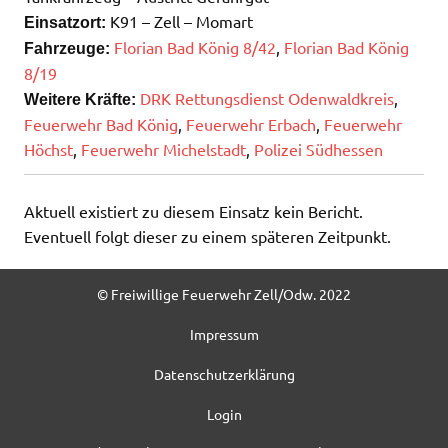
K91 – Zell – Momart
Einsatzort:
Florian Bad König 8/42
,
Florian Bad König
Fahrzeuge:
8/19
DRK Rettungsdienst Odenwaldkreis
,
Weitere Kräfte:
Feuerwehr Bad König
,
Feuerwehr Erbach
,
Feuerwehr
Höchst
,
Feuerwehr Michelstadt
,
Polizei Südhessen
Aktuell existiert zu diesem Einsatz kein Bericht.
Eventuell folgt dieser zu einem späteren Zeitpunkt.
© Freiwillige Feuerwehr Zell/Odw. 2022
Impressum
Datenschutzerklärung
Login