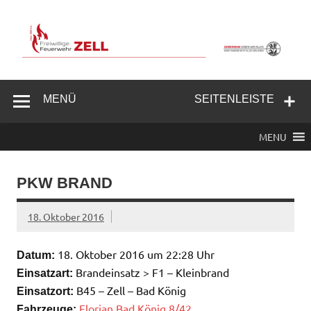
Zum
Inhalt
springen
Freiwillige
Feuerwehr
MENÜ
SEITENLEISTE
Zell/Odw.
MENU
PKW BRAND
18. Oktober 2016
18. Oktober 2016 um 22:28 Uhr
Datum:
Brandeinsatz > F1 – Kleinbrand
Einsatzart:
B45 – Zell – Bad König
Einsatzort:
Florian Bad König 8/42
Fahrzeuge: