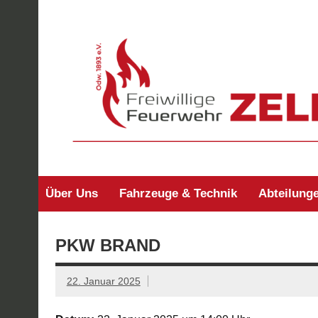
Zum
Inhalt
springen
Freiwillige Feuerw
Über Uns
Fahrzeuge & Technik
Abteilung
PKW BRAND
22. Januar 2025