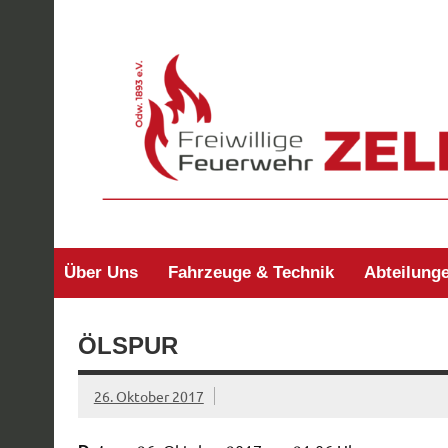
Zum
Inhalt
springen
Freiwillige Feuerw
Über Uns
Fahrzeuge & Technik
Abteilung
ÖLSPUR
26. Oktober 2017