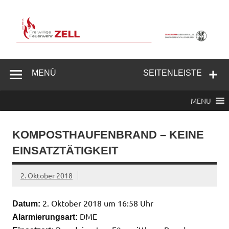
Zum
Inhalt
springen
Freiwillige
Feuerwehr
MENÜ
SEITENLEISTE
Zell/Odw.
MENU
KOMPOSTHAUFENBRAND – KEINE
EINSATZTÄTIGKEIT
2. Oktober 2018
2. Oktober 2018 um 16:58 Uhr
Datum:
DME
Alarmierungsart: