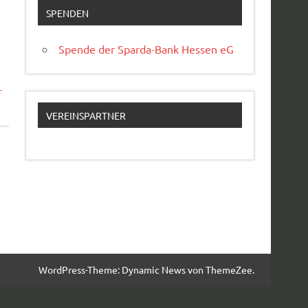
SPENDEN
Spende der Sparda-Bank Hessen eG
r
VEREINSPARTNER
WordPress-Theme: Dynamic News von ThemeZee.