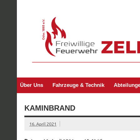
Zum
Inhalt
springen
Freiwillige Feuerw
Über Uns
Fahrzeuge & Technik
Abteilung
KAMINBRAND
16. April 2021