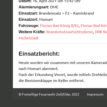
16. April 2021 um 15:42 Uhr
Datum:
DME
Alarmierungsart:
Brandeinsatz > F2 – Kaminbrand
Einsatzart:
Momart
Einsatzort:
Florian Bad König 8/42
,
Florian Bad Kö
Fahrzeuge:
Brandschutzaufsichtsdienst
,
DRK Re
Weitere Kräfte:
Michelstadt
Einsatzbericht:
Heute wurden wir zusammen mit unseren Kamerad
nach
Momart
alarmiert.
Nach der Erkundung Vorort, wurde mittels Drehlei
die
Revisionsklappe
im Keller entfernt.
© Freiwillige Feuerwehr Zell/Odw. 2022
Impressum