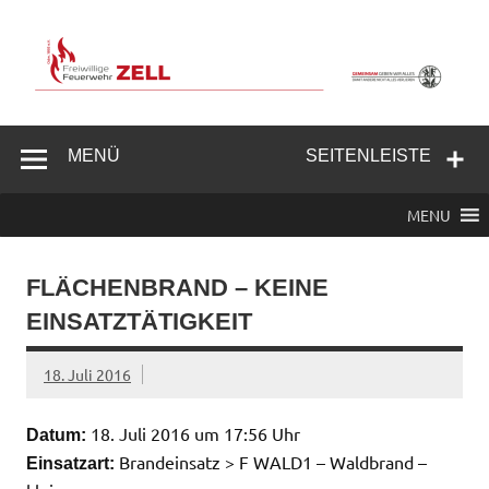
Zum
Inhalt
springen
Freiwillige
Feuerwehr
MENÜ
SEITENLEISTE
Zell/Odw.
MENU
FLÄCHENBRAND – KEINE
EINSATZTÄTIGKEIT
18. Juli 2016
18. Juli 2016 um 17:56 Uhr
Datum:
Brandeinsatz > F WALD1 – Waldbrand –
Einsatzart: