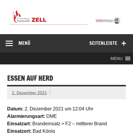
Zum
Inhalt
springen
Freiwillige
Feuerwehr
MENÜ
SEITENLEISTE
Zell/Odw.
MENU
ESSEN AUF HERD
2. Dezember 2021
Datum:
2. Dezember 2021 um 12:04 Uhr
Alarmierungsart:
DME
Einsatzart:
Brandeinsatz > F2 – mittlerer Brand
Einsatzort:
Bad König