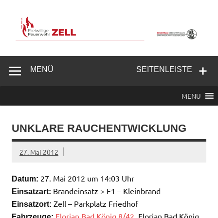
Zum
Inhalt
springen
Freiwillige
Feuerwehr
MENÜ
SEITENLEISTE
Zell/Odw.
MENU
UNKLARE RAUCHENTWICKLUNG
27. Mai 2012
27. Mai 2012 um 14:03 Uhr
Datum:
Brandeinsatz > F1 – Kleinbrand
Einsatzart:
Zell – Parkplatz Friedhof
Einsatzort:
Florian Bad König 8/42
, Florian Bad König
Fahrzeuge: