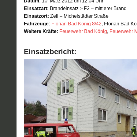
Datum:
10. März 2012 um 12:04 Uhr
Einsatzart:
Brandeinsatz > F2 – mittlerer Brand
Einsatzort:
Zell – Michelstädter Straße
Fahrzeuge:
Florian Bad König 8/42
, Florian Bad Kö
Weitere Kräfte:
Feuerwehr Bad König
,
Feuerwehr M
Einsatzbericht: