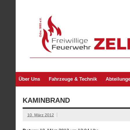
Zum
Inhalt
springen
Freiwillige Feuerw
Über Uns
Fahrzeuge & Technik
Abteilung
KAMINBRAND
10. März 2012