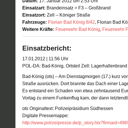
Datum:
17. Januar 2012 um 2:53 Uhr
Einsatzart:
Brandeinsatz > F3 – Großbrand
Einsatzort:
Zell – Königer Straße
Fahrzeuge:
Florian Bad König 8/42
, Florian Bad Kö
Weitere Kräfte:
Feuerwehr Bad König
,
Feuerwehr F
Einsatzbericht:
17.01.2012 | 11:56 Uhr
POL-DA: Bad-König, Ortsteil Zell: Lagerhallenbrand
Bad-König (ots) – Am Dienstagmorgen (17.) kurz vor
Straße ausrücken. Dort brannte das Dach einer Lager
Es entstand ein Schaden von etwa zehntausend Euro
Vortag zu einem Funkenflug kam, der dann letztend
ots Originaltext: Polizeipräsidium Südhessen
Digitale Pressemappe:
http://www.polizeipresse.de/p_story.htx?firmaid=496