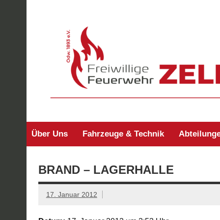
Zum
Inhalt
springen
Freiwillige Feuerw
Über Uns
Fahrzeuge & Technik
Abteilung
BRAND – LAGERHALLE
17. Januar 2012