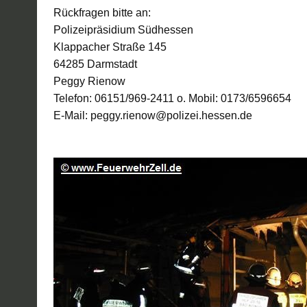
Rückfragen bitte an:
Polizeipräsidium Südhessen
Klappacher Straße 145
64285 Darmstadt
Peggy Rienow
Telefon: 06151/969-2411 o. Mobil: 0173/6596654
E-Mail: peggy.rienow@polizei.hessen.de