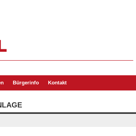
ehr Zell/Odw.
en
Bürgerinfo
Kontakt
NLAGE