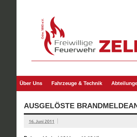
Zum
Inhalt
springen
Freiwillige Feuerw
Über Uns
Fahrzeuge & Technik
Abteilung
AUSGELÖSTE BRANDMELDEA
16. Juni 2011