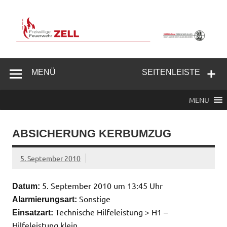
Zum
Inhalt
springen
Freiwillige
Feuerwehr
MENÜ
SEITENLEISTE
Zell/Odw.
MENU
ABSICHERUNG KERBUMZUG
5. September 2010
5. September 2010 um 13:45 Uhr
Datum:
Sonstige
Alarmierungsart:
Technische Hilfeleistung > H1 –
Einsatzart:
Hilfeleistung klein