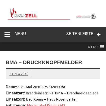
Zum
Inhalt
springen
Freiwillige
Feuerwehr
MENÜ
SEITENLEISTE
Zell/Odw.
MENU
BMA – DRUCKKNOPFMELDER
31. Mai 2010
31. Mai 2010 um 16:01 Uhr
Datum:
Brandeinsatz > F BMA – Brandmeldeanlage
Einsatzart:
Bad König – Haus Rosengarten
Einsatzort:
Florian Bad König 8/42
Fahrzeuge: