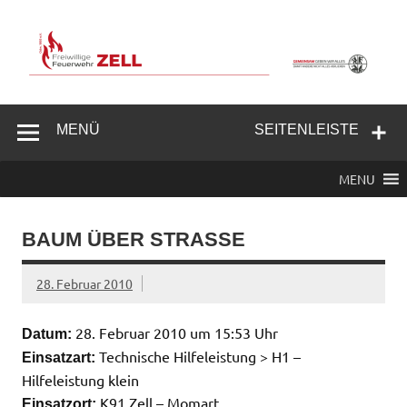
Zum
Inhalt
springen
Freiwillige
Feuerwehr
MENÜ
SEITENLEISTE
Zell/Odw.
MENU
BAUM ÜBER STRASSE
28. Februar 2010
28. Februar 2010 um 15:53 Uhr
Datum:
Technische Hilfeleistung > H1 –
Einsatzart:
Hilfeleistung klein
K91 Zell – Momart
Einsatzort: