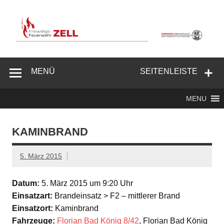
Zum
Inhalt
springen
Freiwillige
Feuerwehr
MENÜ
SEITENLEISTE
Zell/Odw.
MENU
KAMINBRAND
5. März 2015
Datum:
5. März 2015 um 9:20 Uhr
Einsatzart:
Brandeinsatz > F2 – mittlerer Brand
Einsatzort:
Kaminbrand
Fahrzeuge:
Florian Bad König 8/42
, Florian Bad König