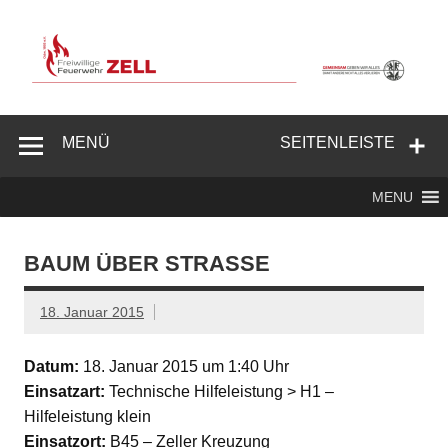
Zum
Inhalt
springen
Freiwillige
Feuerwehr
MENÜ
SEITENLEISTE
Zell/Odw.
MENU
BAUM ÜBER STRASSE
18. Januar 2015
Datum:
18. Januar 2015 um 1:40 Uhr
Einsatzart:
Technische Hilfeleistung > H1 –
Hilfeleistung klein
Einsatzort:
B45 – Zeller Kreuzung