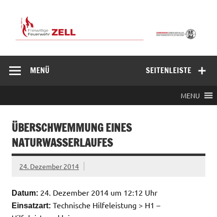
Zum
Inhalt
springen
Freiwillige
Feuerwehr
MENÜ
SEITENLEISTE
Zell/Odw.
MENU
ÜBERSCHWEMMUNG EINES
NATURWASSERLAUFES
24. Dezember 2014
24. Dezember 2014 um 12:12 Uhr
Datum:
Technische Hilfeleistung > H1 –
Einsatzart: