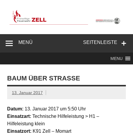
Zum
Inhalt
springen
Freiwillige
Feuerwehr
MENÜ
SEITENLEISTE
Zell/Odw.
MENU
BAUM ÜBER STRASSE
13. Januar 2017
Datum:
13. Januar 2017 um 5:50 Uhr
Einsatzart:
Technische Hilfeleistung > H1 –
Hilfeleistung klein
Einsatzort:
K91 Zell – Momart