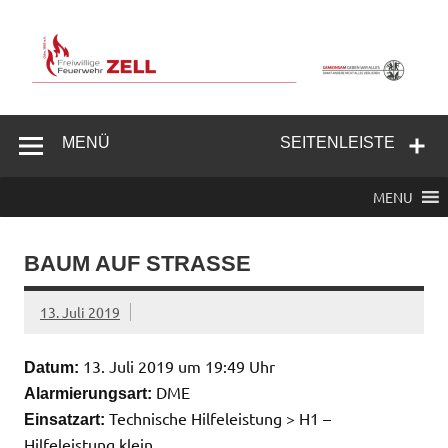
Zum
Inhalt
springen
Freiwillige
Feuerwehr
MENÜ
SEITENLEISTE
Zell/Odw.
MENU
BAUM AUF STRASSE
13. Juli 2019
13. Juli 2019 um 19:49 Uhr
Datum:
DME
Alarmierungsart:
Technische Hilfeleistung > H1 –
Einsatzart:
Hilfeleistung klein