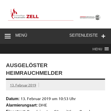
Zum
Inhalt
springen
Freiwillige
Feuerwehr
MENÜ
SEITENLEISTE
Zell/Odw.
MENU
AUSGELÖSTER
HEIMRAUCHMELDER
13. Februar 2019
13. Februar 2019 um 10:53 Uhr
Datum:
DME
Alarmierungsart: